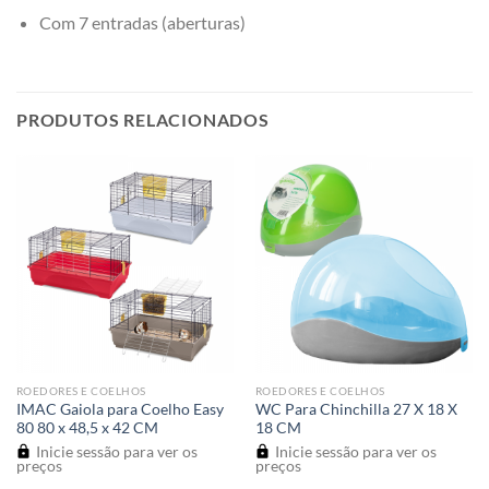
Com 7 entradas (aberturas)
PRODUTOS RELACIONADOS
ROEDORES E COELHOS
ROEDORES E COELHOS
IMAC Gaiola para Coelho Easy
WC Para Chinchilla 27 X 18 X
80 80 x 48,5 x 42 CM
18 CM
Inicie sessão para ver os
Inicie sessão para ver os
preços
preços