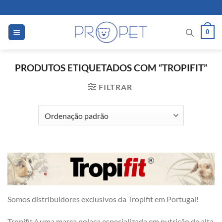
Skip
to
content
0
PRODUTOS ETIQUETADOS COM “TROPIFIT”
FILTRAR
Somos distribuidores exclusivos da Tropifit em Portugal!
Tropifit é uma marca polaca especializada em nutrição de alta