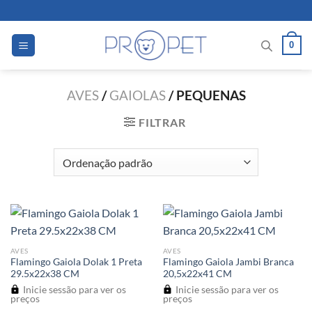
Skip
to
content
0
AVES
/
GAIOLAS
/
PEQUENAS
FILTRAR
AVES
AVES
Flamingo Gaiola Dolak 1 Preta
Flamingo Gaiola Jambi Branca
29.5x22x38 CM
20,5x22x41 CM
Inicie sessão para ver os
Inicie sessão para ver os
preços
preços