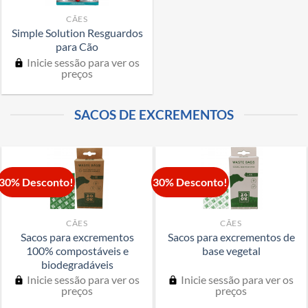
CÃES
Simple Solution Resguardos
para Cão
Inicie sessão para ver os
preços
SACOS DE EXCREMENTOS
30% Desconto!
30% Desconto!
CÃES
CÃES
Sacos para excrementos
Sacos para excrementos de
100% compostáveis e
base vegetal
biodegradáveis
Inicie sessão para ver os
Inicie sessão para ver os
preços
preços