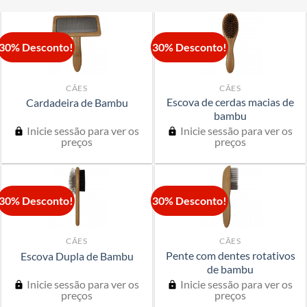
30% Desconto!
30% Desconto!
CÃES
CÃES
Escova de cerdas macias de
Cardadeira de Bambu
bambu
Inicie sessão para ver os
Inicie sessão para ver os
preços
preços
30% Desconto!
30% Desconto!
CÃES
CÃES
Pente com dentes rotativos
Escova Dupla de Bambu
de bambu
Inicie sessão para ver os
Inicie sessão para ver os
preços
preços