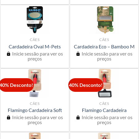
CÃES
CÃES
Cardadeira Oval M-Pets
Cardadeira Eco – Bamboo M
Inicie sessão para ver os
Inicie sessão para ver os
preços
preços
40% Desconto!
40% Desconto!
CÃES
CÃES
Flamingo Cardadeira Soft
Flamingo Cardadeira
Inicie sessão para ver os
Inicie sessão para ver os
preços
preços