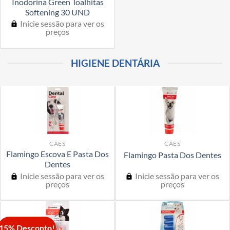
Inodorina Green Toalhitas
Softening 30 UND
Inicie sessão para ver os
preços
HIGIENE DENTÁRIA
CÃES
CÃES
Flamingo Escova E Pasta Dos
Flamingo Pasta Dos Dentes
Dentes
Inicie sessão para ver os
Inicie sessão para ver os
preços
preços
15% Desconto!