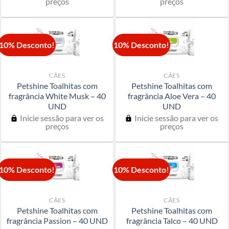
preços
preços
10% Desconto!
10% Desconto!
CÃES
CÃES
Petshine Toalhitas com
Petshine Toalhitas com
fragrância White Musk – 40
fragrância Aloe Vera – 40
UND
UND
Inicie sessão para ver os
Inicie sessão para ver os
preços
preços
10% Desconto!
10% Desconto!
CÃES
CÃES
Petshine Toalhitas com
Petshine Toalhitas com
fragrância Passion – 40 UND
fragrância Talco – 40 UND