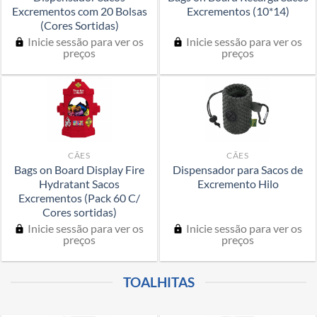
Excrementos com 20 Bolsas
Excrementos (10*14)
(Cores Sortidas)
Inicie sessão para ver os
Inicie sessão para ver os
preços
preços
CÃES
CÃES
Bags on Board Display Fire
Dispensador para Sacos de
Hydratant Sacos
Excremento Hilo
Excrementos (Pack 60 C/
Cores sortidas)
Inicie sessão para ver os
Inicie sessão para ver os
preços
preços
TOALHITAS