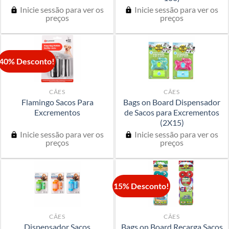
Inicie sessão para ver os
Inicie sessão para ver os
preços
preços
40% Desconto!
CÃES
CÃES
Flamingo Sacos Para
Bags on Board Dispensador
Excrementos
de Sacos para Excrementos
(2X15)
Inicie sessão para ver os
Inicie sessão para ver os
preços
preços
15% Desconto!
CÃES
CÃES
Dispensador Sacos
Bags on Board Recarga Sacos