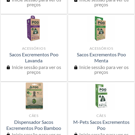
preços
preços
ACESSÓRIOS
ACESSÓRIOS
Sacos Excrementos Poo
Sacos Excrementos Poo
Lavanda
Menta
Inicie sessão para ver os
Inicie sessão para ver os
preços
preços
CÃES
CÃES
Dispensador Sacos
M-Pets Sacos Excrementos
Excrementos Poo Bamboo
Poo
Inicie sessão para ver os
Inicie sessão para ver os