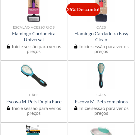
25% Desconto!
ESCALÃO ACESSÓRIOS
CÃES
Flamingo Cardadeira
Flamingo Cardadeira Easy
Universal
Clean
Inicie sessão para ver os
Inicie sessão para ver os
preços
preços
CÃES
CÃES
Escova M-Pets Dupla Face
Escova M-Pets com pinos
Inicie sessão para ver os
Inicie sessão para ver os
preços
preços