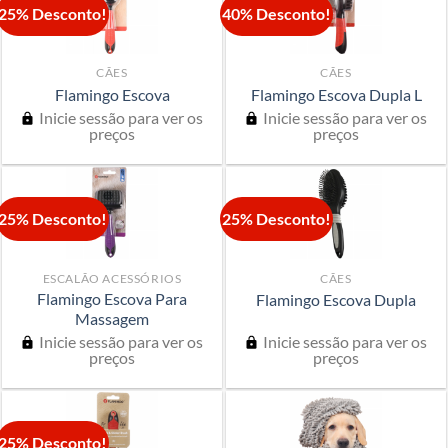
25% Desconto!
40% Desconto!
CÃES
CÃES
Flamingo Escova
Flamingo Escova Dupla L
Inicie sessão para ver os
Inicie sessão para ver os
preços
preços
25% Desconto!
25% Desconto!
ESCALÃO ACESSÓRIOS
CÃES
Flamingo Escova Para
Flamingo Escova Dupla
Massagem
Inicie sessão para ver os
Inicie sessão para ver os
preços
preços
25% Desconto!