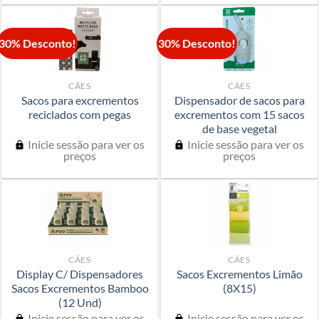
30% Desconto!
30% Desconto!
CÃES
CÃES
Sacos para excrementos
Dispensador de sacos para
reciclados com pegas
excrementos com 15 sacos
de base vegetal
Inicie sessão para ver os
Inicie sessão para ver os
preços
preços
CÃES
CÃES
Display C/ Dispensadores
Sacos Excrementos Limão
Sacos Excrementos Bamboo
(8X15)
(12 Und)
Inicie sessão para ver os
Inicie sessão para ver os