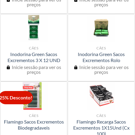
preços
preços
CÃES
CÃES
Inodorina Green Sacos
Inodorina Green Sacos
Excrementos 3 X 12 UND
Excrementos Rolo
Inicie sessão para ver os
Inicie sessão para ver os
preços
preços
25% Desconto!
CÃES
CÃES
Flamingo Sacos Excrementos
Flamingo Recarga Sacos
Biodegradaveis
Excrementos 1X15Und (Cx
100)