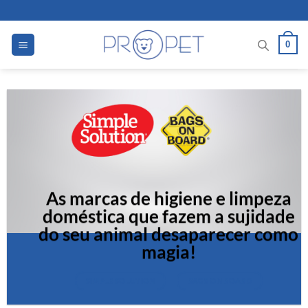
Skip
to
content
0
As marcas de higiene e limpeza
doméstica que fazem a sujidade
do seu animal desaparecer como
magia!
SIMPLE SOLUTION
BAGS ON BOARD