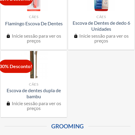
CÃES
CÃES
Escova de Dentes de dedo 6
Flamingo Escova De Dentes
Unidades
Inicie sessão para ver os
Inicie sessão para ver os
preços
preços
30% Desconto!
CÃES
Escova de dentes dupla de
bambu
Inicie sessão para ver os
preços
GROOMING