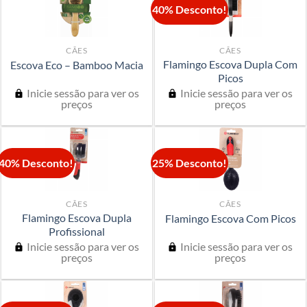
40% Desconto!
CÃES
CÃES
Flamingo Escova Dupla Com
Escova Eco – Bamboo Macia
Picos
Inicie sessão para ver os
Inicie sessão para ver os
preços
preços
40% Desconto!
25% Desconto!
CÃES
CÃES
Flamingo Escova Dupla
Flamingo Escova Com Picos
Profissional
Inicie sessão para ver os
Inicie sessão para ver os
preços
preços