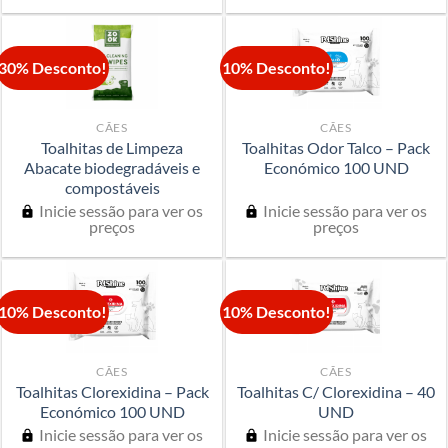
30% Desconto!
10% Desconto!
CÃES
CÃES
Toalhitas de Limpeza
Toalhitas Odor Talco – Pack
Abacate biodegradáveis e
Económico 100 UND
compostáveis
Inicie sessão para ver os
Inicie sessão para ver os
preços
preços
10% Desconto!
10% Desconto!
CÃES
CÃES
Toalhitas Clorexidina – Pack
Toalhitas C/ Clorexidina – 40
Económico 100 UND
UND
Inicie sessão para ver os
Inicie sessão para ver os