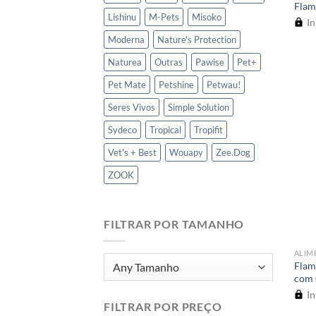
Flam
Lishinu
M-Pets
Misoko
In
Moderna
Nature's Protection
Naturea
Outras
Pawise
Pet+
Pet Mate
Petshine
Petwau!
Seres Vivos
Simple Solution
Sydeco
Tropical
Tropifit
Vet's + Best
Wouapy
Zee.Dog
ZOOK
FILTRAR POR TAMANHO
ALIM
Flam
com 
In
FILTRAR POR PREÇO