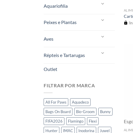
Aquariofilia
ALIM
Cart
Peixes e Plantas
In
Aves
Répteis e Tartarugas
Outlet
FILTRAR POR MARCA
All For Paws
Aquadeco
Bags On Board
Bio-Groom
Bunny
Esg
FIFA2026
Flamingo
Flexi
ALIM
Hunter
IMAC
Inodorina
Juwel