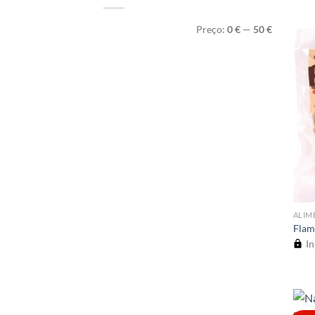
Preço
Preço
Preço:
0 €
—
50 €
mínimo
máximo
ALIM
Flam
In