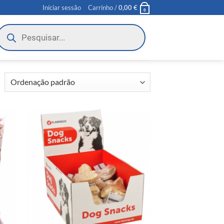
Iniciar sessão
Carrinho /
0,00
€
0
roducts
earch