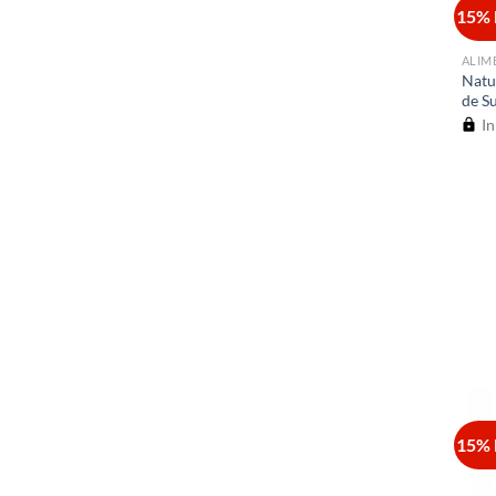
15% 
ALIM
Natu
de S
In
15% 