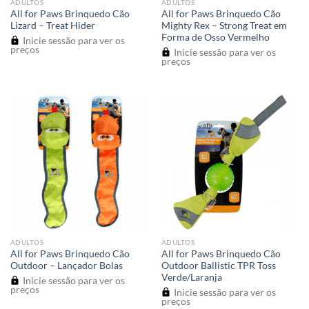
ADULTOS
ADULTOS
All for Paws Brinquedo Cão
All for Paws Brinquedo Cão
Lizard – Treat Hider
Mighty Rex – Strong Treat em
Forma de Osso Vermelho
Inicie sessão para ver os
preços
Inicie sessão para ver os
preços
ADULTOS
ADULTOS
All for Paws Brinquedo Cão
All for Paws Brinquedo Cão
Outdoor – Lançador Bolas
Outdoor Ballistic TPR Toss
Verde/Laranja
Inicie sessão para ver os
preços
Inicie sessão para ver os
preços