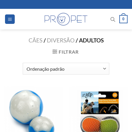
Skip
to
content
0
CÃES
/
DIVERSÃO
/
ADULTOS
FILTRAR