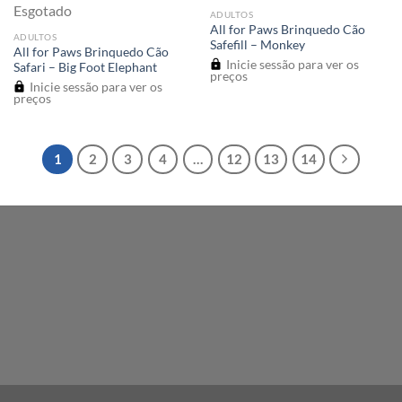
Esgotado
ADULTOS
All for Paws Brinquedo Cão
ADULTOS
Safefill – Monkey
All for Paws Brinquedo Cão
Inicie sessão para ver os
Safari – Big Foot Elephant
preços
Inicie sessão para ver os
preços
1
2
3
4
…
12
13
14