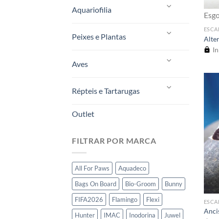
Aquariofilia
Esg
ESCA
Peixes e Plantas
Alte
In
Aves
Répteis e Tartarugas
Outlet
FILTRAR POR MARCA
All For Paws
Aquadeco
Bags On Board
Bio-Groom
Bunny
FIFA2026
Flamingo
Flexi
ESCA
Anci
Hunter
IMAC
Inodorina
Juwel