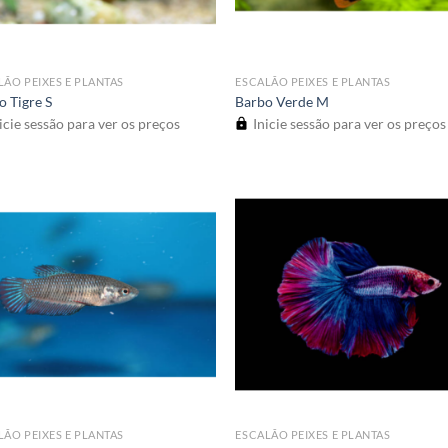
LÃO PEIXES E PLANTAS
ESCALÃO PEIXES E PLANTAS
o Tigre S
Barbo Verde M
icie sessão para ver os preços
Inicie sessão para ver os preços
LÃO PEIXES E PLANTAS
ESCALÃO PEIXES E PLANTAS