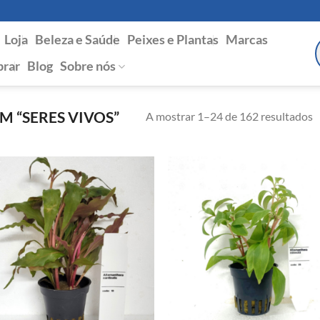
Loja
Beleza e Saúde
Peixes e Plantas
Marcas
P
s
rar
Blog
Sobre nós
 “SERES VIVOS”
A mostrar 1–24 de 162 resultados