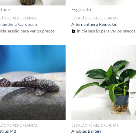
otado
Esgotado
LÃO PEIXES E PLANTAS
ESCALÃO PEIXES E PLANTAS
rnanthera Cardinalis
Alternanthera Reineckii
icie sessão para ver os preços
Inicie sessão para ver os preços
LÃO PEIXES E PLANTAS
ESCALÃO PEIXES E PLANTAS
strus Md
Anubias Barteri