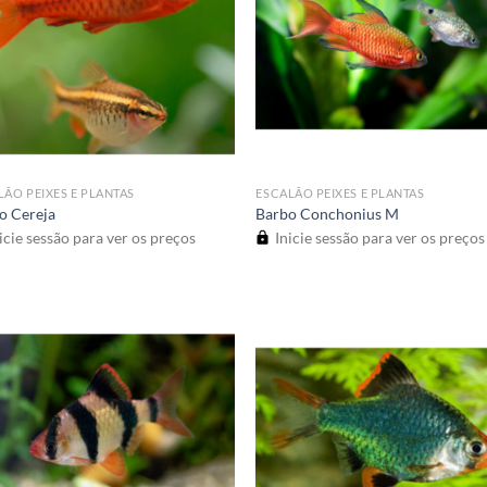
LÃO PEIXES E PLANTAS
ESCALÃO PEIXES E PLANTAS
o Cereja
Barbo Conchonius M
icie sessão para ver os preços
Inicie sessão para ver os preços