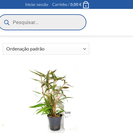
Iniciar sessão
Carrinho /
0,00
€
0
roducts
earch