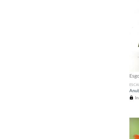
Esg
ESCA
Anub
In