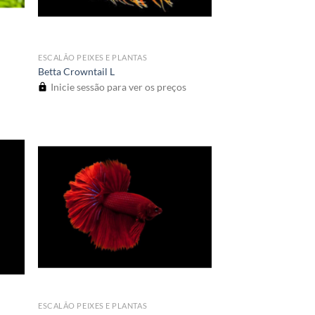
ESCALÃO PEIXES E PLANTAS
Betta Crowntail L
Inicie sessão para ver os preços
ESCALÃO PEIXES E PLANTAS