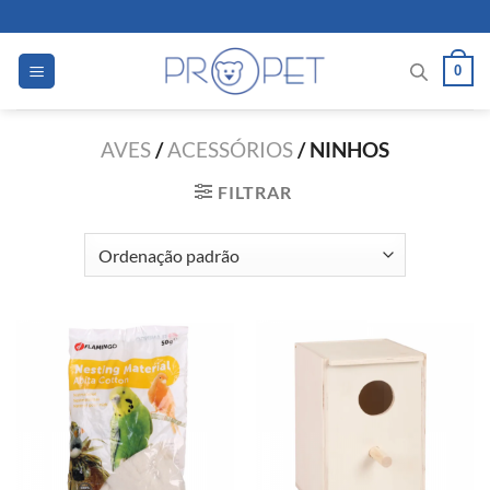
Skip
to
content
0
AVES
/
ACESSÓRIOS
/
NINHOS
FILTRAR