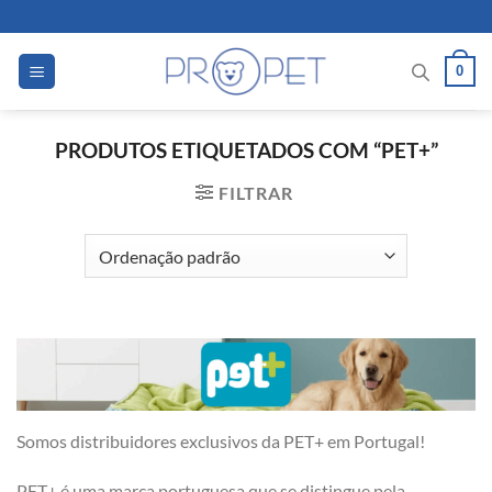
Skip
to
content
0
PRODUTOS ETIQUETADOS COM “PET+”
FILTRAR
Somos distribuidores exclusivos da PET+ em Portugal!
PET+ é uma marca portuguesa que se distingue pela