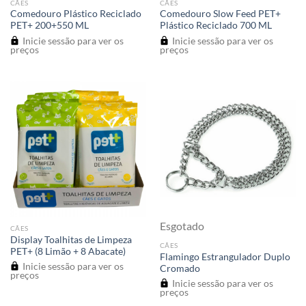
CÃES
CÃES
Comedouro Plástico Reciclado
Comedouro Slow Feed PET+
PET+ 200+550 ML
Plástico Reciclado 700 ML
Inicie sessão para ver os
Inicie sessão para ver os
preços
preços
Esgotado
CÃES
Display Toalhitas de Limpeza
CÃES
PET+ (8 Limão + 8 Abacate)
Flamingo Estrangulador Duplo
Inicie sessão para ver os
Cromado
preços
Inicie sessão para ver os
preços