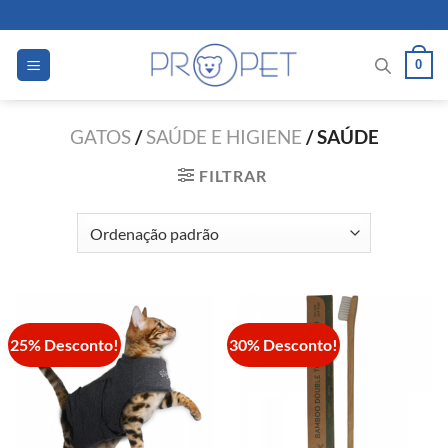
Skip
to
content
0
GATOS
/
SAÚDE E HIGIENE
/
SAÚDE
FILTRAR
25% Desconto!
30% Desconto!