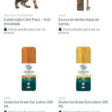
ESCALÃO ACESSÓRIOS
CÃES
Colete Gato Calm Paws – Anti
Escova de dentes dupla de
Ansiedade
bambu
Inicie sessão para ver os
Inicie sessão para ver os
preços
preços
CÃES
CÃES
Inodorina Green Ear Lotion 100
Inodorina Green Eye Lotion 100
ML
ML
Inicie sessão para ver os
Inicie sessão para ver os