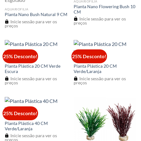
AQUARIOFILIA
Planta Nano Flowering Bush 10
AQUARIOFILIA
CM
Planta Nano Bush Natural 9 CM
Inicie sessão para ver os
Inicie sessão para ver os
preços
preços
25% Desconto!
25% Desconto!
AQUARIOFILIA
AQUARIOFILIA
Planta Plástica 20 CM Verde
Planta Plástica 20 CM
Escura
Verde/Laranja
Inicie sessão para ver os
Inicie sessão para ver os
preços
preços
25% Desconto!
AQUARIOFILIA
Planta Plástica 40 CM
Verde/Laranja
Inicie sessão para ver os
preços