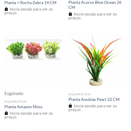
Planta Acorus Blue Ocean 26
Planta + Rocha Zebra 14 CM
CM
Inicie sessão para ver os
preços
Inicie sessão para ver os
preços
Esgotado
AQUARIOFILIA
Planta Anubias Pearl 22 CM
AQUARIOFILIA
Inicie sessão para ver os
Planta Amazon Moss
preços
Inicie sessão para ver os
preços