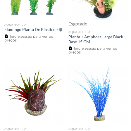
Esgotado
AQUARIOFILIA
Flamingo Planta De Plástico Fiji
AQUARIOFILIA
Inicie sessão para ver os
Planta + Amphora Large Black
preços
Base 15 CM
Inicie sessão para ver os
preços
AQUARIOFILIA
AQUARIOFILIA