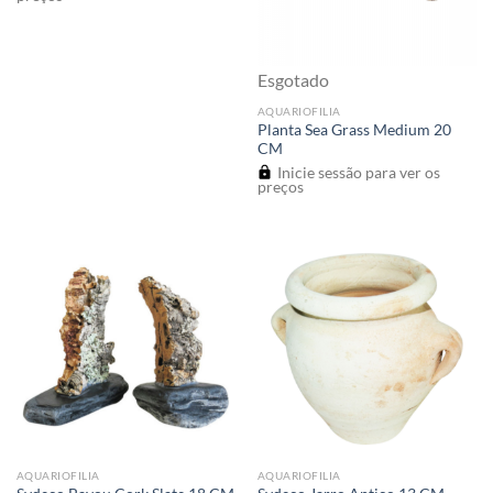
Esgotado
AQUARIOFILIA
Planta Sea Grass Medium 20
CM
Inicie sessão para ver os
preços
AQUARIOFILIA
AQUARIOFILIA