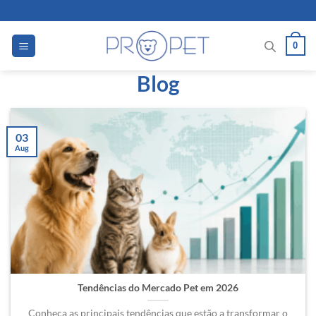
Skip
to
content
0
Blog
03
Aug
Tendências do Mercado Pet em 2026
Conheça as principais tendências que estão a transformar o