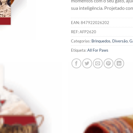
momentos com o seu gato, ajud
sua inteligência. Projetado com
EAN:
847922026202
REF:
AFP2620
Categorias:
Brinquedos
,
Diversão
,
G
Etiqueta:
All For Paws