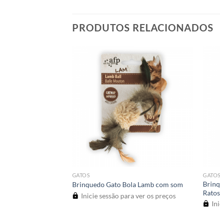
PRODUTOS RELACIONADOS
GATOS
GATO
Brinq
te de gatos (2 Pc)
Brinquedo Gato Bola Lamb com som
Rato
a ver os preços
Inicie sessão para ver os preços
Ini