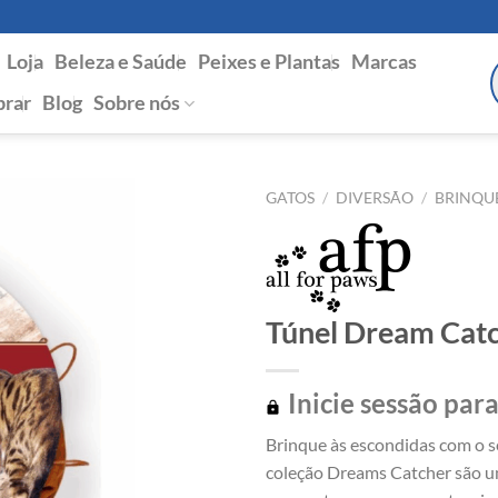
Loja
Beleza e Saúde
Peixes e Plantas
Marcas
P
s
rar
Blog
Sobre nós
GATOS
/
DIVERSÃO
/
BRINQU
Túnel Dream Catc
Inicie sessão para
Brinque às escondidas com o s
coleção Dreams Catcher são u