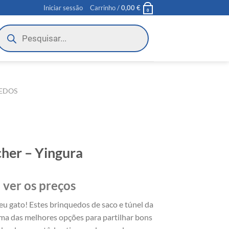
Iniciar sessão
Carrinho /
0,00
€
0
roducts
earch
EDOS
her – Yingura
 ver os preços
eu gato! Estes brinquedos de saco e túnel da
ma das melhores opções para partilhar bons