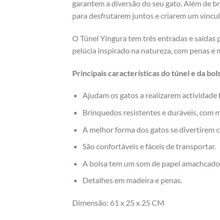
garantem a diversão do seu gato. Além de b
para desfrutarem juntos e criarem um víncul
O Túnel Yingura tem três entradas e saídas 
pelúcia inspirado na natureza, com penas e
Principais características do túnel e da bol
Ajudam os gatos a realizarem actividade fí
Brinquedos resistentes e duráveis, com ma
A melhor forma dos gatos se divertirem c
São confortáveis ​​e fáceis de transportar.
A bolsa tem um som de papel amachcado
Detalhes em madeira e penas.
Dimensão: 61 x 25 x 25 CM