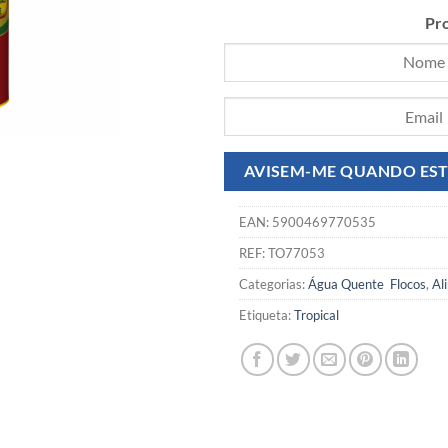
Pro
EAN:
5900469770535
REF:
TO77053
Categorias:
Água Quente  Flocos
,
Al
Etiqueta:
Tropical