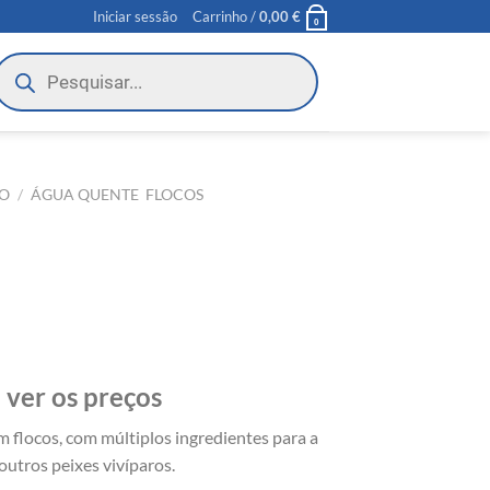
Iniciar sessão
Carrinho /
0,00
€
0
roducts
earch
O
/
ÁGUA QUENTE  FLOCOS
 ver os preços
 flocos, com múltiplos ingredientes para a
outros peixes vivíparos.