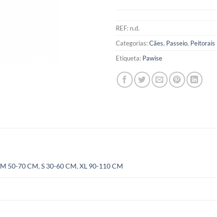
REF:
n.d.
Categorias:
Cães
,
Passeio
,
Peitorais
Etiqueta:
Pawise
,
M 50-70 CM
,
S 30-60 CM
,
XL 90-110 CM