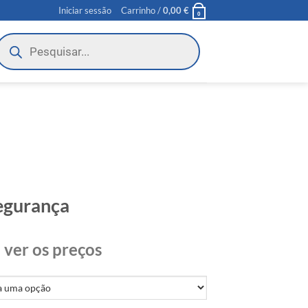
Iniciar sessão
Carrinho /
0,00
€
0
roducts
earch
Segurança
 ver os preços