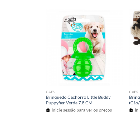
CÃES
CÃES
asonic – Silent
Brinquedo Cachorro Little Buddy
Brinq
Puppyfier Verde 7.8 CM
(Cão/
a ver os preços
Inicie sessão para ver os preços
Ini