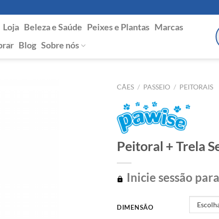
Loja
Beleza e Saúde
Peixes e Plantas
Marcas
P
s
rar
Blog
Sobre nós
CÃES
/
PASSEIO
/
PEITORAIS
Peitoral + Trela 
Inicie sessão para
DIMENSÃO