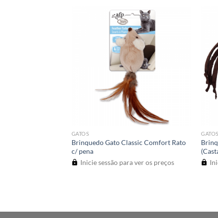
GATOS
GATO
ddle Dangle Lamb
Brinquedo Gato Classic Comfort Rato
Brin
o/Bege)
c/ pena
(Cast
a ver os preços
Inicie sessão para ver os preços
Ini