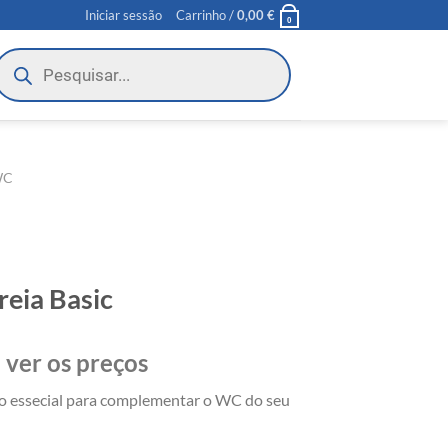
Iniciar sessão
Carrinho /
0,00
€
0
roducts
earch
WC
reia Basic
 ver os preços
io essecial para complementar o WC do seu