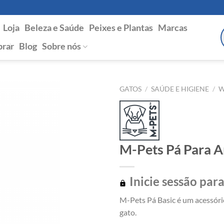
Loja
Beleza e Saúde
Peixes e Plantas
Marcas
P
s
rar
Blog
Sobre nós
GATOS
/
SAÚDE E HIGIENE
/
M-Pets Pá Para A
Inicie sessão para
M-Pets Pá Basic é um acessór
gato.