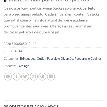
Os nossos Kiwihout Gnawing Sticks são o snack perfeito
para o seu amigo peludo! Cada embalagem contém 3 sticks
que satisfazem o instinto natural de roer e ajudam a
promover dentes saudáveis. Ofereça ao seu animal um
delicioso petisco e descubra-os já!
EAN:
5400585010442
REF:
K84814
Categorias:
Brinquedos
,
Outlet
,
Passeio e Diversão
,
Roedores e Coelhos
Etiqueta:
Flamingo
PRODUTOS RELACIONADOS