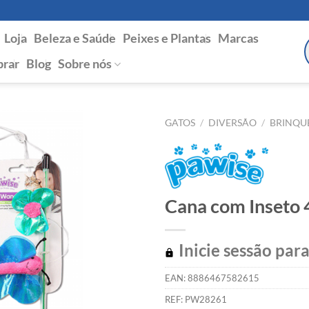
Loja
Beleza e Saúde
Peixes e Plantas
Marcas
P
s
rar
Blog
Sobre nós
GATOS
/
DIVERSÃO
/
BRINQU
Cana com Inseto 
Inicie sessão para
EAN:
8886467582615
REF:
PW28261