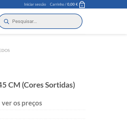
Iniciar sessão
Carrinho /
0,00
€
0
roducts
earch
EDOS
45 CM (Cores Sortidas)
 ver os preços