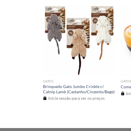
GATOS
GATO
na Rato Lamb
Brinquedo Gato Jumbo Crinkle c/
Come
o/Bege)
Catnip Lamb (Castanho/Cinzento/Bege)
Ini
a ver os preços
Inicie sessão para ver os preços