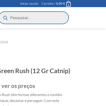
Iniciar sessão
Carrinho /
0,00
€
0
roducts
earch
EDOS
reen Rush (12 Gr Catnip)
 ver os preços
n Rush têm formas diferentes e contêm
atacar, devastar e perseguir. Com este