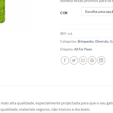
boneco estão prontos para se 
COR
REF:
n.d.
Categorias:
Brinquedos
,
Diversão
,
G
Etiqueta:
All For Paws
mais alta qualidade, especialmente projectada para que o seu gat
 qualidade, materiais seguros, não tóxicos e duráveis.