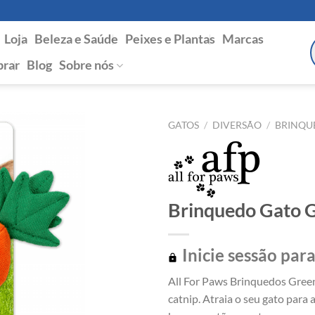
Loja
Beleza e Saúde
Peixes e Plantas
Marcas
P
s
rar
Blog
Sobre nós
GATOS
/
DIVERSÃO
/
BRINQU
Brinquedo Gato G
Inicie sessão para
All For Paws Brinquedos Gree
catnip. Atraia o seu gato para 