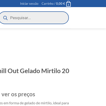
Iniciar sessão
Carrinho /
0,00
€
0
roducts
earch
ll Out Gelado Mirtilo 20
 ver os preços
s em forma de gelado de mirtilo, ideal para