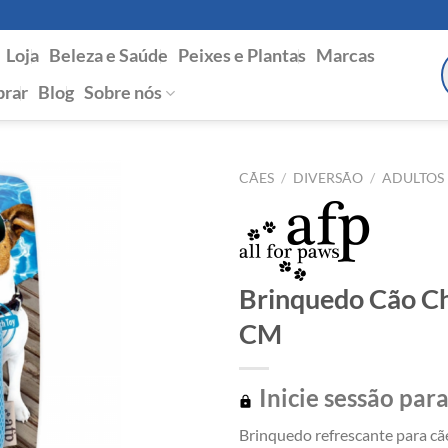
Loja
Beleza e Saúde
Peixes e Plantas
Marcas
P
s
rar
Blog
Sobre nós
CÃES
/
DIVERSÃO
/
ADULTOS
Brinquedo Cão Chi
CM
Inicie sessão para
Brinquedo refrescante para cãe