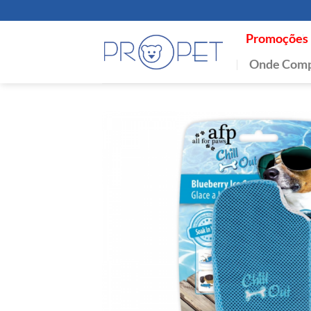
Skip
to
Promoções
content
Onde Comp