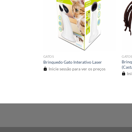
GATOS
GATO
ão Inclinado
Brin
Brinquedo Gato Interativo Laser
(Cast
Inicie sessão para ver os preços
a ver os preços
Ini