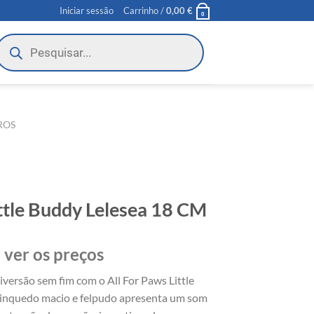
Iniciar sessão
Carrinho /
0,00
€
0
roducts
earch
ROS
ttle Buddy Lelesea 18 CM
 ver os preços
versão sem fim com o All For Paws Little
brinquedo macio e felpudo apresenta um som