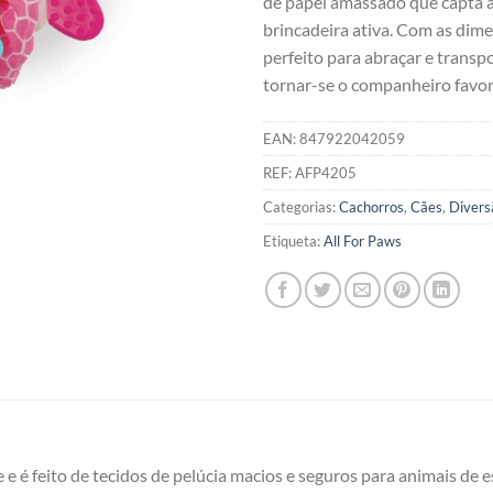
de papel amassado que capta a
brincadeira ativa. Com as dim
perfeito para abraçar e transpo
tornar-se o companheiro favor
EAN:
847922042059
REF:
AFP4205
Categorias:
Cachorros
,
Cães
,
Divers
Etiqueta:
All For Paws
e é feito de tecidos de pelúcia macios e seguros para animais de 