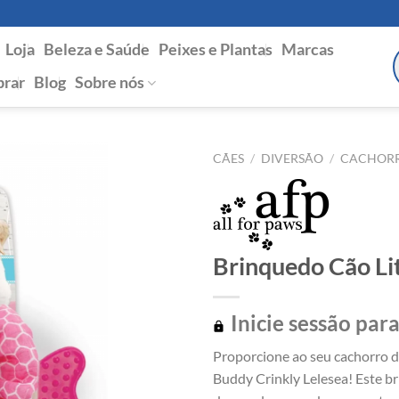
Loja
Beleza e Saúde
Peixes e Plantas
Marcas
P
s
rar
Blog
Sobre nós
CÃES
/
DIVERSÃO
/
CACHOR
Brinquedo Cão Li
Inicie sessão para
Proporcione ao seu cachorro di
Buddy Crinkly Lelesea! Este 