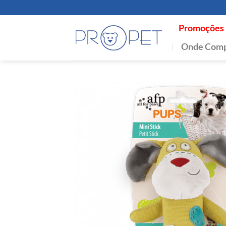
Skip
to
Promoções
content
Onde Comp