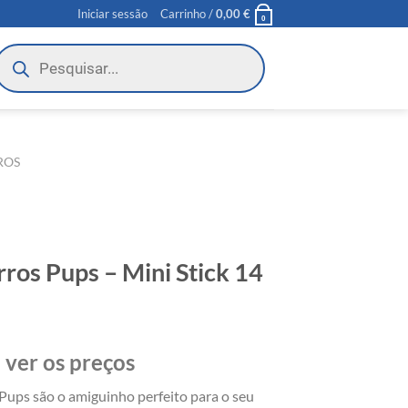
Iniciar sessão
Carrinho /
0,00
€
0
roducts
earch
ROS
ros Pups – Mini Stick 14
 ver os preços
 Pups são o amiguinho perfeito para o seu