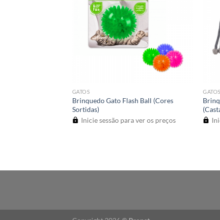
GATOS
GATO
na Rato Lamb
Brinquedo Gato Flash Ball (Cores
Brin
o/Bege)
Sortidas)
(Cast
a ver os preços
Inicie sessão para ver os preços
Ini