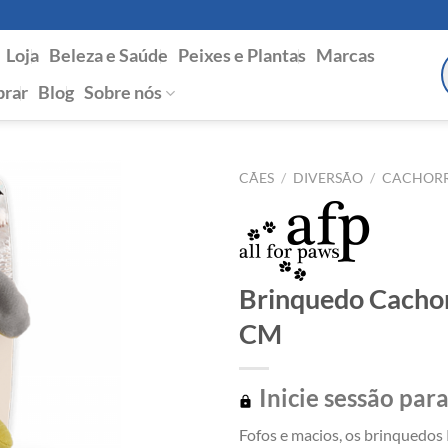
Loja
Beleza e Saúde
Peixes e Plantas
Marcas
P
s
rar
Blog
Sobre nós
CÃES
/
DIVERSÃO
/
CACHOR
Brinquedo Cachor
CM
Inicie sessão para
Fofos e macios, os brinquedos