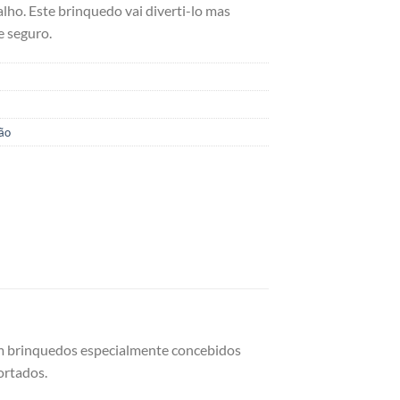
lho. Este brinquedo vai diverti-lo mas
e seguro.
ão
om brinquedos especialmente concebidos
ortados.