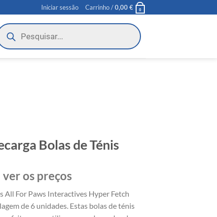
Iniciar sessão
Carrinho /
0,00
€
0
roducts
earch
carga Bolas de Ténis
 ver os preços
s All For Paws Interactives Hyper Fetch
agem de 6 unidades. Estas bolas de ténis