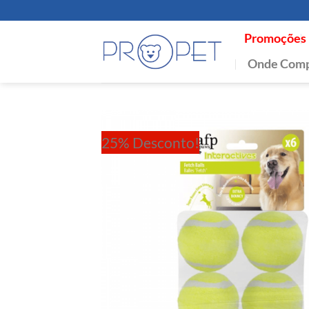
Skip
to
Promoções
content
Onde Comp
25% Desconto!