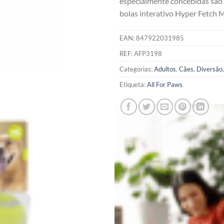
especialmente concebidas são p
bolas interativo Hyper Fetch M
EAN:
847922031985
REF:
AFP3198
Categorias:
Adultos
,
Cães
,
Diversão
Etiqueta:
All For Paws