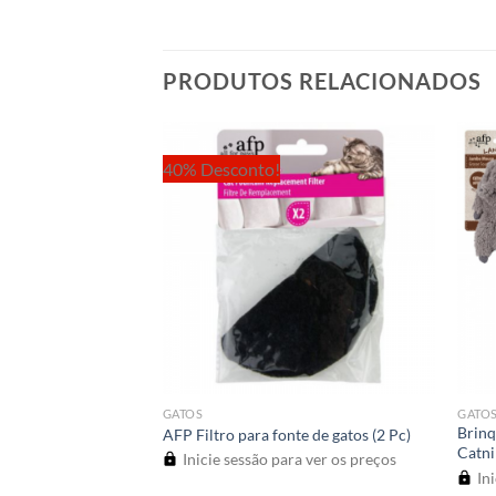
PRODUTOS RELACIONADOS
40% Desconto!
OTADO
GATOS
GATO
Duplo 50 x 24 x 5
Brinq
AFP Filtro para fonte de gatos (2 Pc)
Catni
Inicie sessão para ver os preços
a ver os preços
Ini