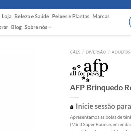
Loja
Beleza e Saúde
Peixes e Plantas
Marcas
P
s
rar
Blog
Sobre nós
CÃES
/
DIVERSÃO
/
ADULTOS
AFP Brinquedo Re
Inicie sessão para
Apresentamos as bolas de téni
(Mini) Super Bounce, em embal