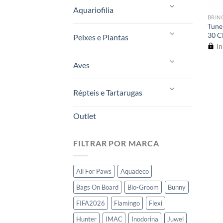
Aquariofilia
BRIN
Tune
30 
Peixes e Plantas
In
Aves
Répteis e Tartarugas
Outlet
FILTRAR POR MARCA
All For Paws
Aquadeco
Bags On Board
Bio-Groom
Bunny
FIFA2026
Flamingo
Flexi
Hunter
IMAC
Inodorina
Juwel