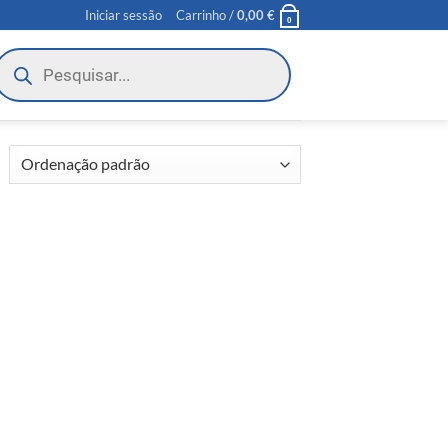
Iniciar sessão
Carrinho /
0,00
€
0
roducts
earch