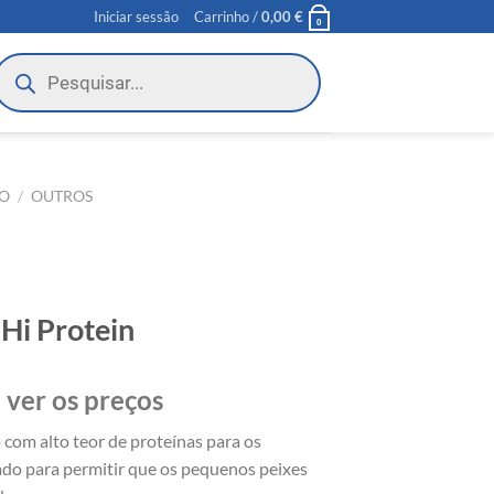
Iniciar sessão
Carrinho /
0,00
€
0
roducts
earch
O
/
OUTROS
 Hi Protein
 ver os preços
 com alto teor de proteínas para os
do para permitir que os pequenos peixes