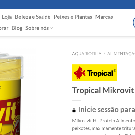
Loja
Beleza e Saúde
Peixes e Plantas
Marcas
P
s
rar
Blog
Sobre nós
AQUARIOFILIA
/
ALIMENTAÇÃ
Tropical Mikrovit
Inicie sessão para
Mikro-vit Hi-Protein Alimento
peixotes, maximamente tritura