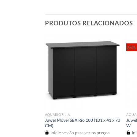
PRODUTOS RELACIONADOS
25% 
AQUARIOFILIA
AQUAR
Juwel Móvel SBX Rio 180 (101 x 41 x 73
Juwel
ng Brush
CM)
W
a ver os preços
Inicie sessão para ver os preços
Ini