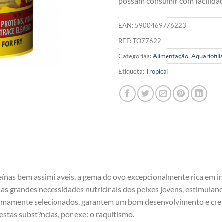
possam consumir com facilida
EAN:
5900469776223
REF:
TO77622
Categorias:
Alimentação
,
Aquariofili
Etiqueta:
Tropical
oteínas bem assimilaveis, a gema do ovo excepcionalmente rica em i
 as grandes necessidades nutricinais dos peixes jovens, estimula
timamente selecionados, garantem um bom desenvolvimento e cresc
destas subst?ncias, por exe: o raquitismo.