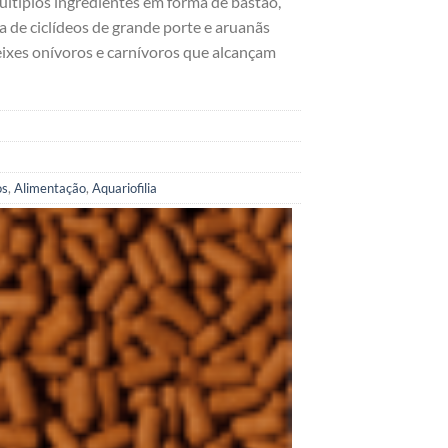
ltiplos ingredientes em forma de bastão,
a de ciclídeos de grande porte e aruanãs
eixes onívoros e carnívoros que alcançam
os
,
Alimentação
,
Aquariofilia