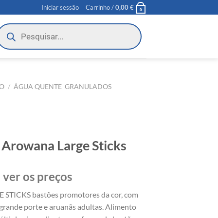
Iniciar sessão
Carrinho /
0,00
€
0
roducts
earch
O
/
ÁGUA QUENTE  GRANULADOS
& Arowana Large Sticks
 ver os preços
TICKS bastões promotores da cor, com
 grande porte e aruanãs adultas. Alimento