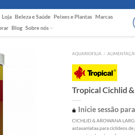
Loja
Beleza e Saúde
Peixes e Plantas
Marcas
P
s
rar
Blog
Sobre nós
AQUARIOFILIA
/
ALIMENTAÇÃ
Tropical Cichlid 
Inicie sessão para
CICHLID & AROWANA LARGE S
astaxanlataa para ciclídeos de