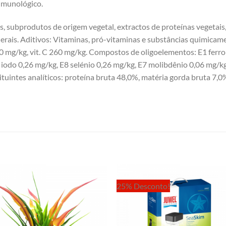
 imunológico.
, subprodutos de origem vegetal, extractos de proteínas vegetais, 
nerais. Aditivos: Vitaminas, pró-vitaminas e substâncias quimicame
100 mg/kg, vit. C 260 mg/kg. Compostos de oligoelementos: E1 ferro
iodo 0,26 mg/kg, E8 selénio 0,26 mg/kg, E7 molibdênio 0,06 mg/kg
tuintes analíticos: proteína bruta 48,0%, matéria gorda bruta 7,0
25% Desconto!