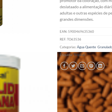
promotor da coloração, com mú
deslataado a alimentação diári
adultas e outras espécies de p
grandes dimensões.
EAN:
5900469635360
REF:
TO63536
Categorias:
Água Quente  Granulad
Etiqueta:
Tropical