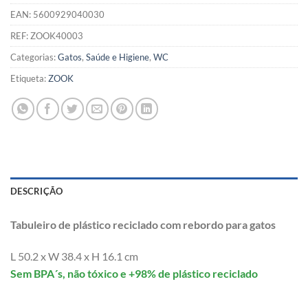
EAN:
5600929040030
REF:
ZOOK40003
Categorias:
Gatos
,
Saúde e Higiene
,
WC
Etiqueta:
ZOOK
DESCRIÇÃO
Tabuleiro de plástico reciclado com rebordo para gatos
L 50.2 x W 38.4 x H 16.1 cm
Sem BPA´s, não tóxico e +98% de plástico reciclado