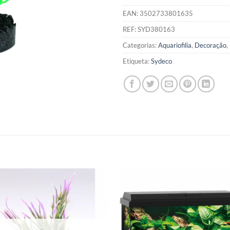
EAN:
3502733801635
REF:
SYD380163
Categorias:
Aquariofilia
,
Decoração
,
Etiqueta:
Sydeco