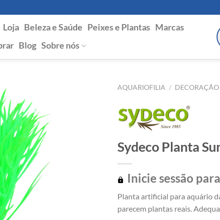
Loja
Beleza e Saúde
Peixes e Plantas
Marcas
P
s
rar
Blog
Sobre nós
AQUARIOFILIA
/
DECORAÇÃO
Sydeco Planta Su
Inicie sessão para
Planta artificial para aquário
parecem plantas reais. Adequad