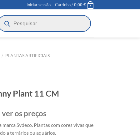
Iniciar sessão
Carrinho /
0,00
€
0
roducts
earch
/
PLANTAS ARTIFICIAIS
nny Plant 11 CM
 ver os preços
 da marca Sydeco. Plantas com cores vivas que
o a terrários ou aquários.