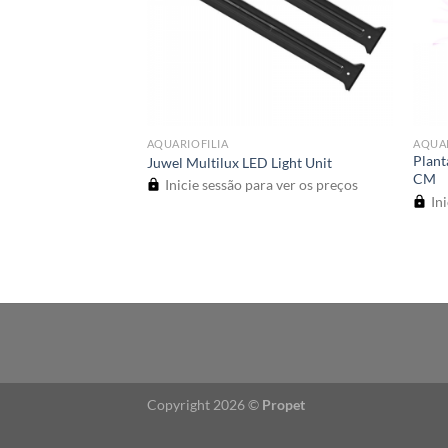
AQUARIOFILIA
AQUAR
Plant
ring Bush 10 CM
Juwel Multilux LED Light Unit
CM
a ver os preços
Inicie sessão para ver os preços
Ini
Copyright 2026 ©
Propet