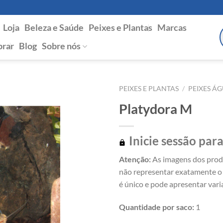
Loja
Beleza e Saúde
Peixes e Plantas
Marcas
P
s
rar
Blog
Sobre nós
PEIXES E PLANTAS
/
PEIXES Á
Platydora M
Inicie sessão para
Atenção:
As imagens dos prod
não representar exatamente o 
é único e pode apresentar vari
Quantidade por saco:
1