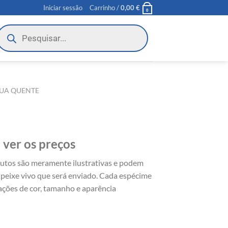
Iniciar sessão
Carrinho /
0,00
€
0
roducts
earch
GUA QUENTE
 ver os preços
utos são meramente ilustrativas e podem
peixe vivo que será enviado. Cada espécime
ações de cor, tamanho e aparência