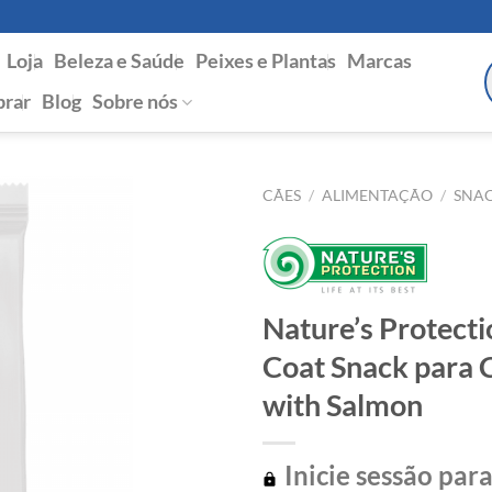
Loja
Beleza e Saúde
Peixes e Plantas
Marcas
P
s
rar
Blog
Sobre nós
CÃES
/
ALIMENTAÇÃO
/
SNA
Nature’s Protecti
Coat Snack para 
with Salmon
Inicie sessão para