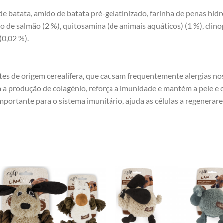
 batata, amido de batata pré-gelatinizado, farinha de penas hidrol
leo de salmão (2 %), quitosamina (de animais aquáticos) (1 %), clino
(0,02 %).
es de origem cerealífera, que causam frequentemente alergias nos
 a produção de colagénio, reforça a imunidade e mantém a pele e o
mportante para o sistema imunitário, ajuda as células a regener