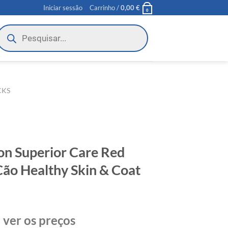
Iniciar sessão
Carrinho /
0,00
€
0
roducts
earch
CKS
on Superior Care Red
Cão Healthy Skin & Coat
 ver os preços