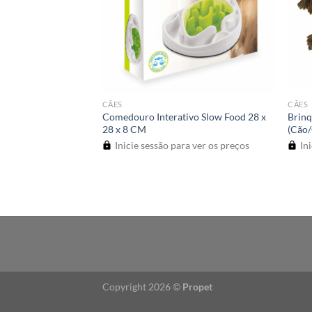
CÃES
CÃES
mb Cuddle Animals
Comedouro Interativo Slow Food 28 x
Brin
valo)
28 x 8 CM
(Cão/
a ver os preços
Inicie sessão para ver os preços
Ini
Copyright 2026 ©
Propet