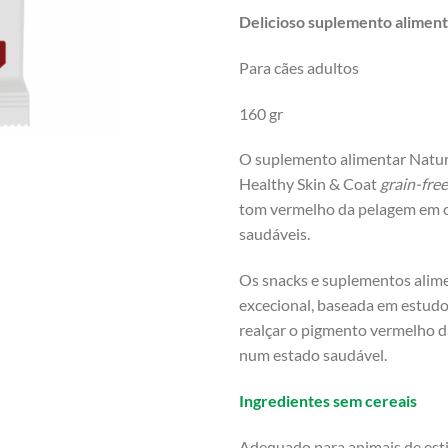
Delicioso suplemento alimen
Para cães adultos
160 gr
O suplemento alimentar Natur
Healthy Skin & Coat
grain-fre
tom vermelho da pelagem em cã
saudáveis.
Os snacks e suplementos alim
excecional, baseada em estudo
realçar o pigmento vermelho d
num estado saudável.
Ingredientes sem cereais
Adequado para animais de esti