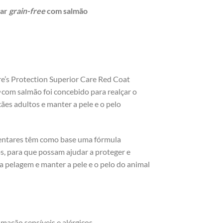
tar
grain-free
com salmão
e’s Protection Superior Care Red Coat
e
com salmão foi concebido para realçar o
es adultos e manter a pele e o pelo
entares têm como base uma fórmula
s, para que possam ajudar a proteger e
a pelagem e manter a pele e o pelo do animal
mação sensíveis e alérgicos.