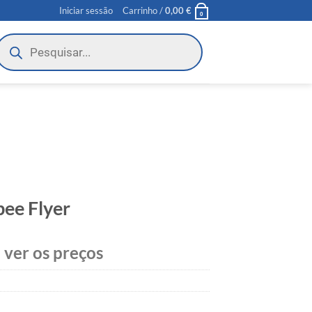
Iniciar sessão
Carrinho /
0,00
€
0
roducts
earch
bee Flyer
 ver os preços