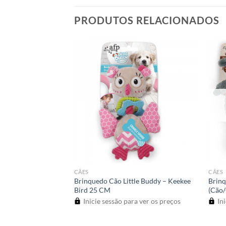
PRODUTOS RELACIONADOS
OTADO
CÃES
CÃES
b Cuddle Bird
Brinquedo Cão Little Buddy – Keekee
Brin
stanho)
Bird 25 CM
(Cão/
a ver os preços
Inicie sessão para ver os preços
Ini