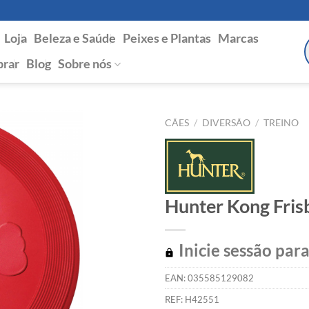
Loja
Beleza e Saúde
Peixes e Plantas
Marcas
P
s
rar
Blog
Sobre nós
CÃES
/
DIVERSÃO
/
TREINO
Hunter Kong Fris
Inicie sessão para
EAN:
035585129082
REF:
H42551