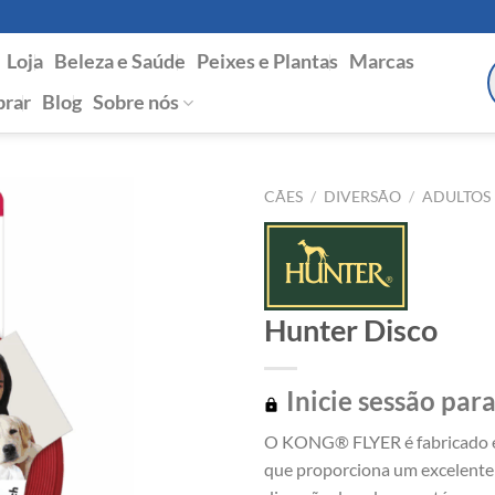
Loja
Beleza e Saúde
Peixes e Plantas
Marcas
P
s
rar
Blog
Sobre nós
CÃES
/
DIVERSÃO
/
ADULTOS
Hunter Disco
Inicie sessão para
O KONG® FLYER é fabricado em 
que proporciona um excelente