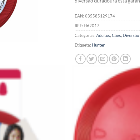
diversão duradoura está garan
EAN:
035585129174
REF:
H62017
Categorias:
Adultos
,
Cães
,
Diversão
Etiqueta:
Hunter