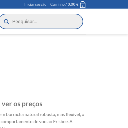
Iniciar sessão
Carrinho /
0,00
€
0
roducts
earch
 ver os preços
borracha natural robusta, mas flexível, o
 comportamento de voo ao Frisbee. A