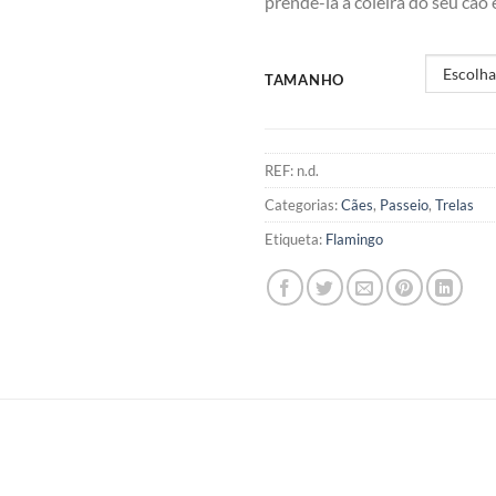
prendê-la à coleira do seu cão 
TAMANHO
REF:
n.d.
Categorias:
Cães
,
Passeio
,
Trelas
Etiqueta:
Flamingo