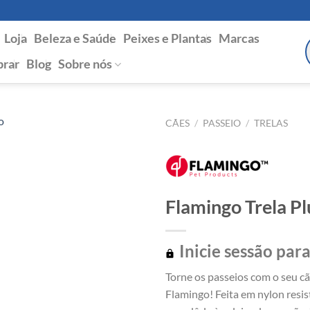
Loja
Beleza e Saúde
Peixes e Plantas
Marcas
P
s
rar
Blog
Sobre nós
CÃES
/
PASSEIO
/
TRELAS
Flamingo Trela Pl
Inicie sessão para
Torne os passeios com o seu cã
Flamingo! Feita em nylon resis