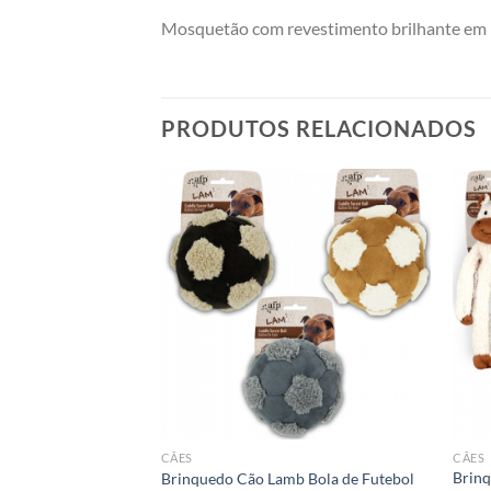
Mosquetão com revestimento brilhante em 
PRODUTOS RELACIONADOS
CÃES
CÃES
mb Cuddle Rope PQ
Brinq
Brinquedo Cão Lamb Bola de Futebol