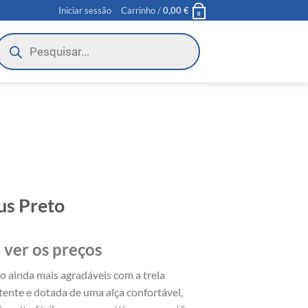
Iniciar sessão
Carrinho /
0,00
€
0
roducts
earch
us Preto
 ver os preços
o ainda mais agradáveis com a trela
tente e dotada de uma alça confortável,