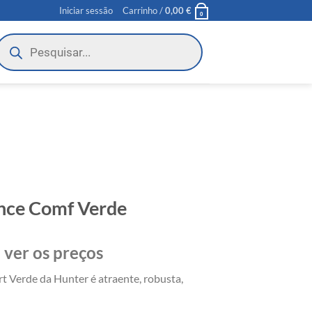
Iniciar sessão
Carrinho /
0,00
€
0
roducts
earch
nce Comf Verde
 ver os preços
 Verde da Hunter é atraente, robusta,