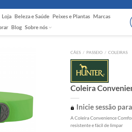
Loja
Beleza e Saúde
Peixes e Plantas
Marcas
P
s
rar
Blog
Sobre nós
CÃES
/
PASSEIO
/
COLEIRAS
Coleira Convenie
Inicie sessão para
A Coleira Convenience Comfort
resistente e fácil de limpar