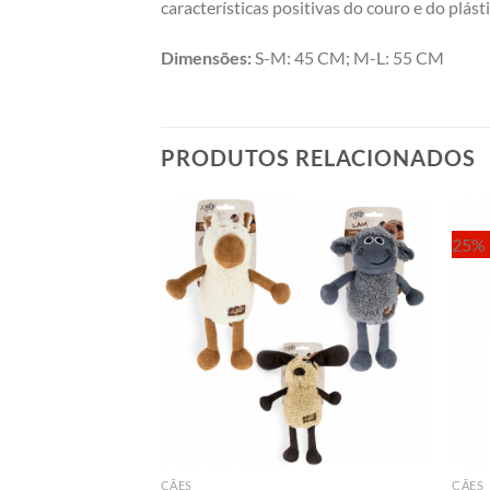
características positivas do couro e do plás
Dimensões:
S-M: 45 CM; M-L: 55 CM
PRODUTOS RELACIONADOS
25% 
OTADO
CÃES
CÃES