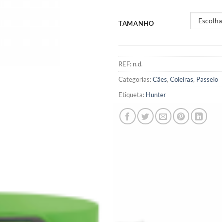
TAMANHO
REF:
n.d.
Categorias:
Cães
,
Coleiras
,
Passeio
Etiqueta:
Hunter