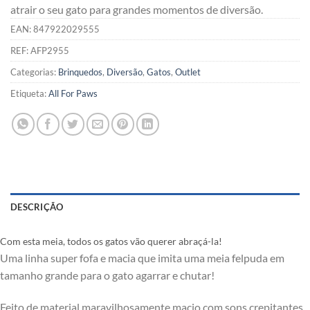
atrair o seu gato para grandes momentos de diversão.
EAN:
847922029555
REF:
AFP2955
Categorias:
Brinquedos
,
Diversão
,
Gatos
,
Outlet
Etiqueta:
All For Paws
DESCRIÇÃO
Com esta meia, todos os gatos vão querer abraçá-la!
Uma linha super fofa e macia que imita uma meia felpuda em
tamanho grande para o gato agarrar e chutar!
Feito de material maravilhosamente macio com sons crepitantes