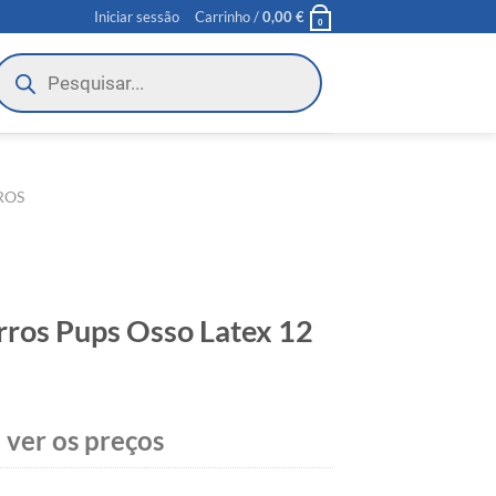
Iniciar sessão
Carrinho /
0,00
€
0
roducts
earch
ROS
ros Pups Osso Latex 12
 ver os preços