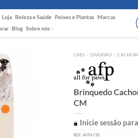
Loja
Beleza e Saúde
Peixes e Plantas
Marcas
P
s
rar
Blog
Sobre nós
CÃES
/
DIVERSÃO
/
CACHOR
Brinquedo Cachor
CM
Inicie sessão para
REF:
AFP4730