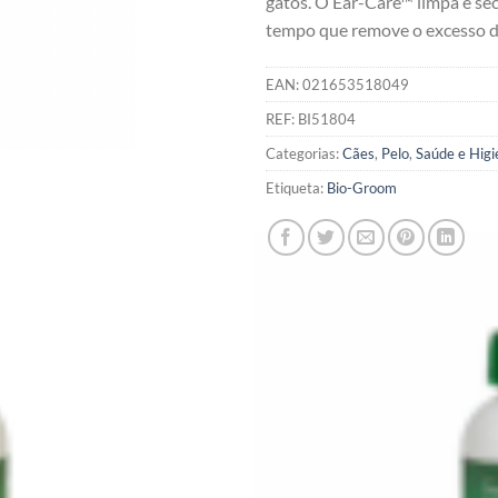
gatos. O Ear-Care™ limpa e se
tempo que remove o excesso d
EAN:
021653518049
REF:
BI51804
Categorias:
Cães
,
Pelo
,
Saúde e Higi
Etiqueta:
Bio-Groom