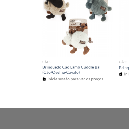
CÃES
CÃES
Brinquedo Cão Lamb Cuddle Ball
b Bola de Futebol
Brinq
(Cão/Ovelha/Cavalo)
a ver os preços
Ini
Inicie sessão para ver os preços