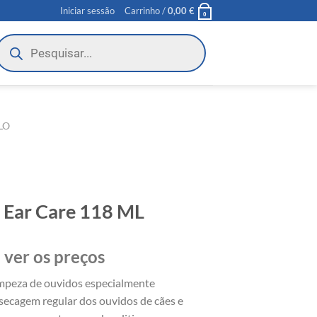
Iniciar sessão
Carrinho /
0,00
€
0
roducts
earch
LO
 Ear Care 118 ML
 ver os preços
mpeza de ouvidos especialmente
 secagem regular dos ouvidos de cães e