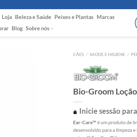
Loja
Beleza e Saúde
Peixes e Plantas
Marcas
P
s
rar
Blog
Sobre nós
CÃES
/
SAÚDE E HIGIENE
/
PE
Bio-Groom Loção
Inicie sessão para
Ear-Care™
é um produto de li
desenvolvido para a limpeza e