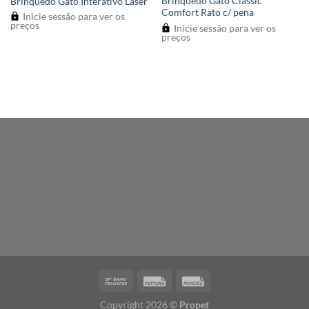
Brinquedo Gato Classic
Brinquedo Gato Interativo Laser
Comfort Rato c/ pena
Inicie sessão para ver os
preços
Inicie sessão para ver os
preços
Copyright 2026 ©
Propet