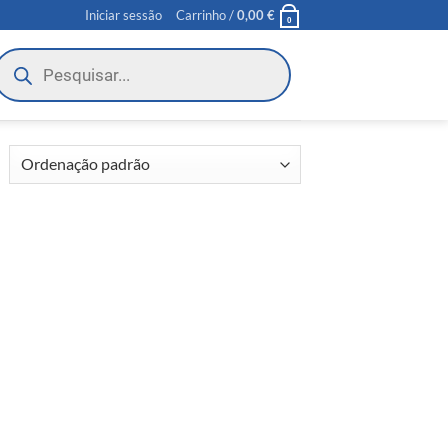
Iniciar sessão
Carrinho /
0,00
€
0
roducts
earch