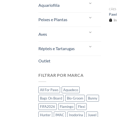
Aquariofilia
CÃES
Pawi
Peixes e Plantas
In
Aves
Répteis e Tartarugas
Outlet
FILTRAR POR MARCA
All For Paws
Aquadeco
Bags On Board
Bio-Groom
Bunny
FIFA2026
Flamingo
Flexi
Hunter
IMAC
Inodorina
Juwel