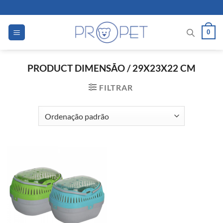
Skip
to
content
0
PRODUCT DIMENSÃO
/
29X23X22 CM
FILTRAR