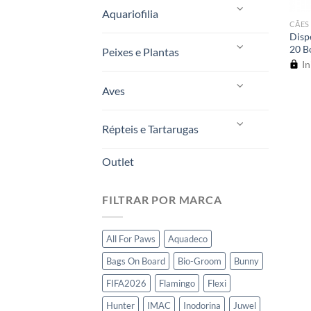
Aquariofilia
CÃES
Disp
20 Bo
Peixes e Plantas
In
Aves
Répteis e Tartarugas
Outlet
FILTRAR POR MARCA
All For Paws
Aquadeco
Bags On Board
Bio-Groom
Bunny
FIFA2026
Flamingo
Flexi
Hunter
IMAC
Inodorina
Juwel