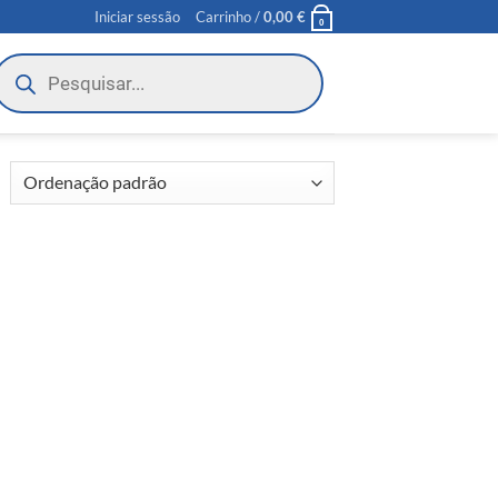
Iniciar sessão
Carrinho /
0,00
€
0
roducts
earch