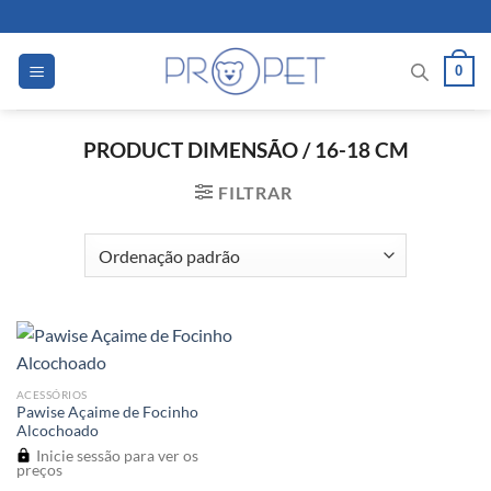
Skip
to
content
0
PRODUCT DIMENSÃO
/
16-18 CM
FILTRAR
ACESSÓRIOS
Pawise Açaime de Focinho
Alcochoado
Inicie sessão para ver os
preços