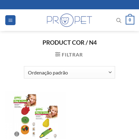
Skip
to
content
0
PRODUCT COR
/
N4
FILTRAR