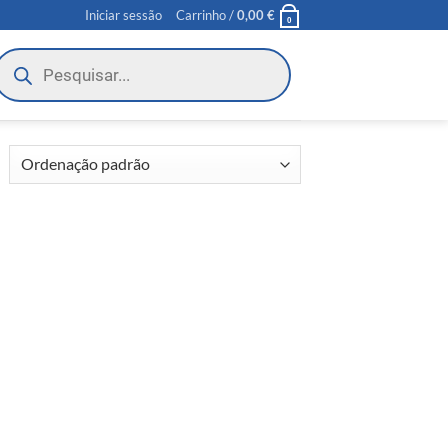
Iniciar sessão
Carrinho /
0,00
€
0
roducts
earch