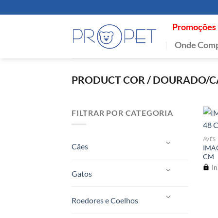
Skip
to
Promoções
content
Onde Comp
PRODUCT COR
/
DOURADO/C
FILTRAR POR CATEGORIA
AVES
Cães
IMAC
CM
In
Gatos
Roedores e Coelhos