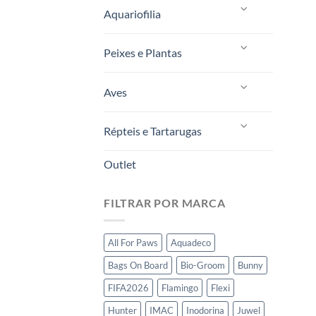
Aquariofilia
Peixes e Plantas
Aves
Répteis e Tartarugas
Outlet
FILTRAR POR MARCA
All For Paws
Aquadeco
Bags On Board
Bio-Groom
Bunny
FIFA2026
Flamingo
Flexi
Hunter
IMAC
Inodorina
Juwel