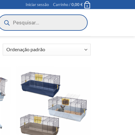
Iniciar sessão
Carrinho /
0,00
€
0
roducts
earch