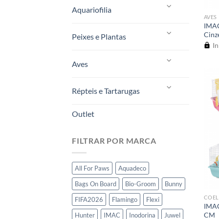
Aquariofilia
AVES
IMAC
Cinz
Peixes e Plantas
In
Aves
Répteis e Tartarugas
Outlet
FILTRAR POR MARCA
All For Paws
Aquadeco
Bags On Board
Bio-Groom
Bunny
COEL
FIFA2026
Flamingo
Flexi
IMAC
CM
Hunter
IMAC
Inodorina
Juwel