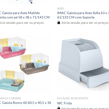
AVES
 Gaiola para Aves Matilde
IMAC Gaiola para Aves Sofia 63 x 
enta com pé 58 x 38 x 71/143 CM
61/133 CM com Suporte
icie sessão para ver os preços
Inicie sessão para ver os preços
HOS E COBAIAS
ESCALÃO ACESSÓRIOS
 Gaiola Ronny 60 60,5 x 40,5 x 36
WC Frida
Inicie sessão para ver os preços