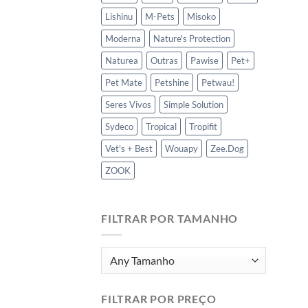
Lishinu
M-Pets
Misoko
Moderna
Nature's Protection
Naturea
Outras
Pawise
Pet+
Pet Mate
Petshine
Petwau!
Seres Vivos
Simple Solution
Sydeco
Tropical
Tropifit
Vet's + Best
Wouapy
Zee.Dog
ZOOK
FILTRAR POR TAMANHO
FILTRAR POR PREÇO