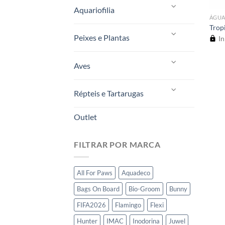
Aquariofilia
ÁGUA
Trop
Peixes e Plantas
In
Aves
Répteis e Tartarugas
Outlet
FILTRAR POR MARCA
All For Paws
Aquadeco
Bags On Board
Bio-Groom
Bunny
FIFA2026
Flamingo
Flexi
Hunter
IMAC
Inodorina
Juwel