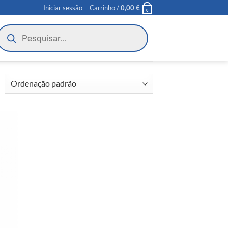
Iniciar sessão
Carrinho /
0,00
€
0
roducts
earch